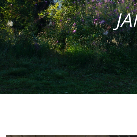
JA
So lagern wir u