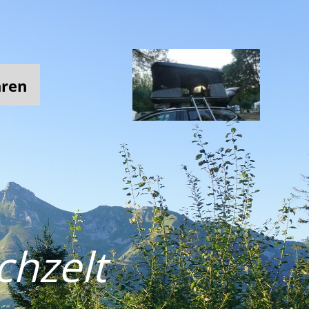
hren
chzelt