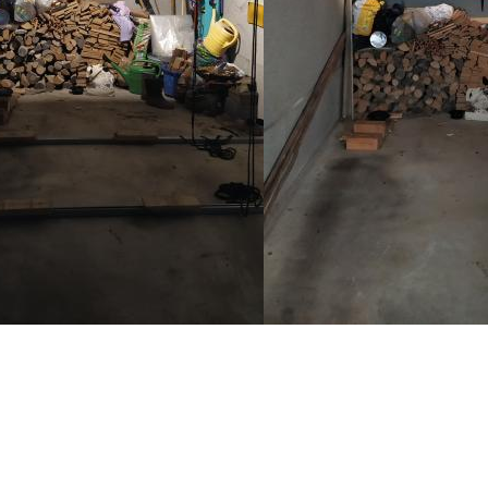
t James Baroud überwintern wir i
Unser Büro im Autodachzelt