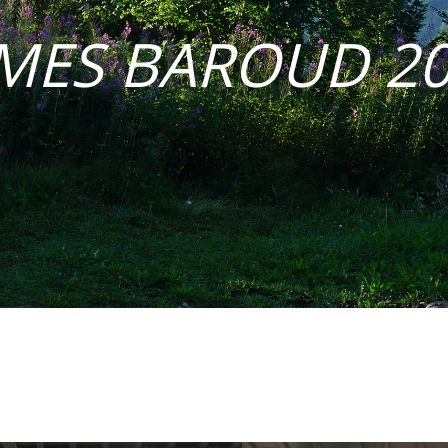
MES BAROUD 2
James BAROUND
nser Dachzelt, überwintern 