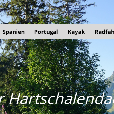
Spanien
Portugal
Kayak
Radfa
 Hartschalenda