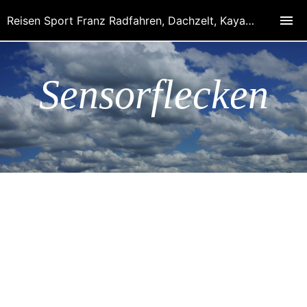
Reisen Sport Franz Radfahren, Dachzelt, Kayak, Hobby Fotografie, Reisen, Spanien-Portugal
Sensorflecken
Wer mit einer digitalen
Spiegelreflexkamera
fotografiert, wird früher
oder
später dunkle, störende