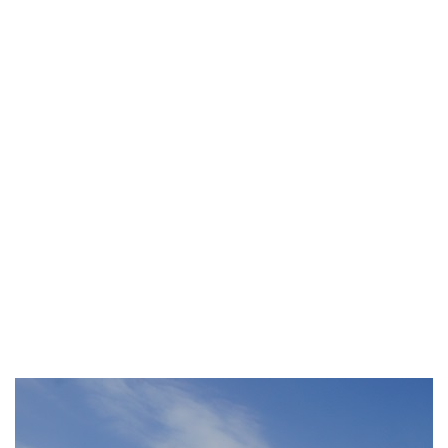
Sensorflecke
n beseitigt