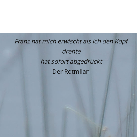
Franz hat mich erwischt als ich den Kopf
drehte
hat sofort abgedrückt
Der Rotmilan