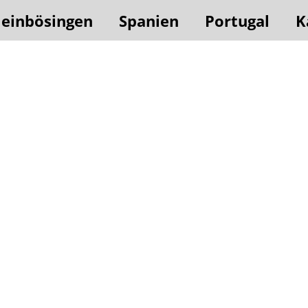
leinbösingen
Spanien
Portugal
K
Hat jemand eine Frage?