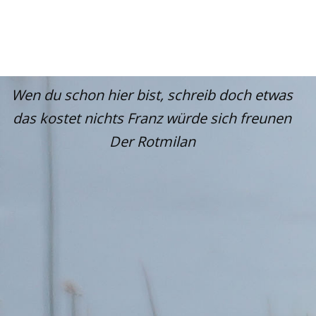
Wen du schon hier bist, schreib doch etwas
das kostet nichts Franz würde sich freunen
Der Rotmilan