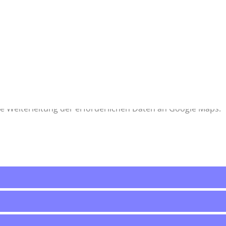
iner aktuellen Cookie-Einstellungen nicht angezeigt. Um de
ie Weiterleitung der erforderlichen Daten an Google Maps.