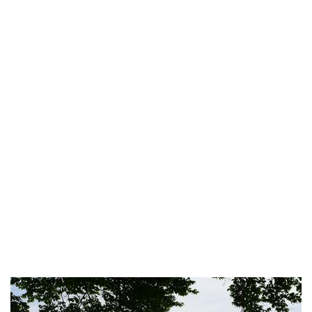
Fahradtour Bösingen Höhi Ueberstorf