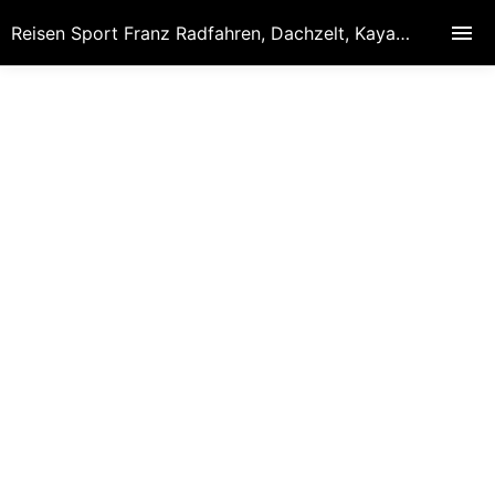
Reisen Sport Franz Radfahren, Dachzelt, Kayak, Hobby Fotografie, Reisen, Spanien-Portugal